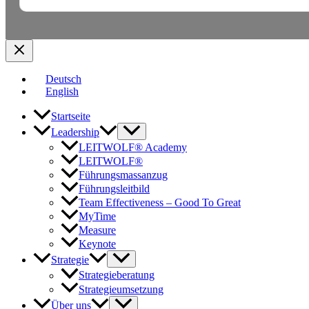
Deutsch
English
Startseite
Leadership
LEITWOLF® Academy
LEITWOLF®
Führungsmassanzug
Führungsleitbild
Team Effectiveness – Good To Great
MyTime
Measure
Keynote
Strategie
Strategieberatung
Strategieumsetzung
Über uns